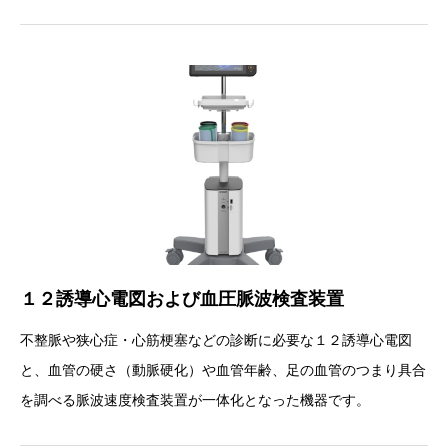
１２誘導心電図および血圧脈波検査装置
不整脈や狭心症・心筋梗塞などの診断に必要な１２誘導心電図
と、血管の硬さ（動脈硬化）や血管年齢、足の血管のつまり具合
を調べる脈波速度検査装置が一体化となった機器です。