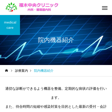
medical
care
院内機器紹介
院内機器紹介
発熱外
診療案内
院内機器紹介
予防接種
訪問診療・
適切な診断ができるよう機器を整備。定期的な病状の評価を行い
ます。
また、待合時間の短縮や感染対策を目的とした最新の受付・会計