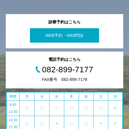
診療予約はこちら
WEB予約・WEB問診
電話予約はこちら
082-899-7177
FAX番号 082-899-7178
時間
月
火
水
木
金
土
日
8:45
~
〇
〇
〇
〇
〇
〇
×
12:30
14:30
~
〇
〇
×
〇
〇
×
×
17:30