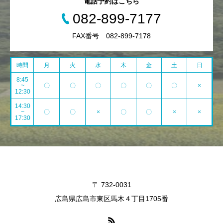
電話予約はこちら
082-899-7177
FAX番号 082-899-7178
時間
月
火
水
木
金
土
日
8:45
~
〇
〇
〇
〇
〇
〇
×
12:30
14:30
~
〇
〇
×
〇
〇
×
×
17:30
〒 732-0031
広島県広島市東区馬木４丁目1705番