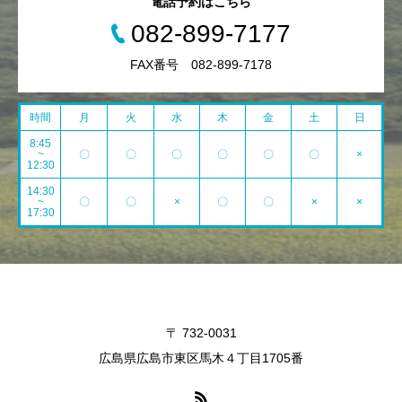
電話予約はこちら
082-899-7177
FAX番号 082-899-7178
時間
月
火
水
木
金
土
日
8:45
~
〇
〇
〇
〇
〇
〇
×
12:30
14:30
~
〇
〇
×
〇
〇
×
×
17:30
〒 732-0031
広島県広島市東区馬木４丁目1705番