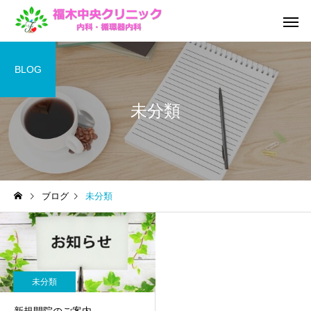
BLOG
未分類
院内機器紹介
発熱外
ブログ
未分類
予防接種
訪問診療・
未分類