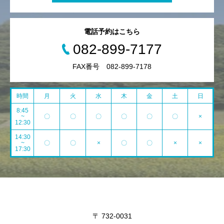
電話予約はこちら
082-899-7177
FAX番号 082-899-7178
時間
月
火
水
木
金
土
日
8:45
~
〇
〇
〇
〇
〇
〇
×
12:30
14:30
~
〇
〇
×
〇
〇
×
×
17:30
〒 732-0031