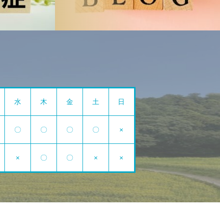
水
木
金
土
日
〇
〇
〇
〇
×
×
〇
〇
×
×