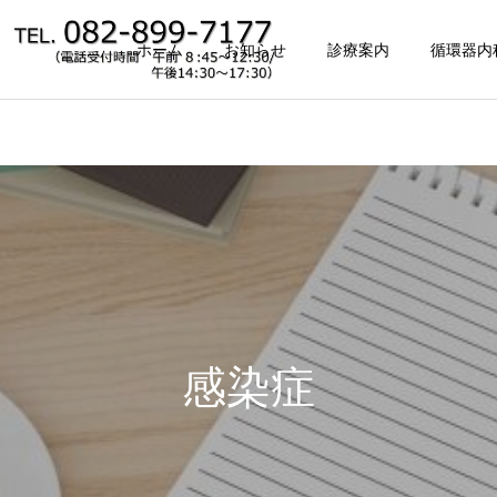
ホーム
お知らせ
診療案内
循環器内
発熱外来
認知症相談
感染症
小児の診療（１０
訪問診療・往診
上）