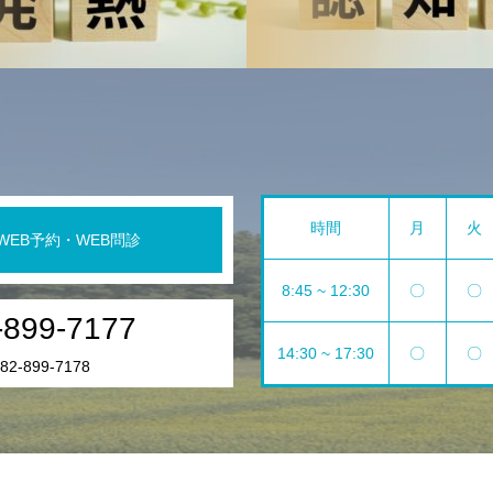
時間
月
火
WEB予約・WEB問診
8:45 ~ 12:30
〇
〇
-899-7177
14:30 ~ 17:30
〇
〇
2-899-7178