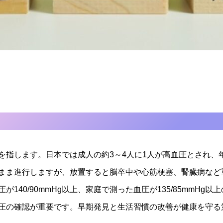
を指します。日本では成人の約3～4人に1人が高血圧とされ、
まま進行しますが、放置すると脳卒中や心筋梗塞、腎臓病など
140/90mmHg以上、家庭で測った血圧が135/85mmHg
圧の確認が重要です。早期発見と生活習慣の改善が健康を守る