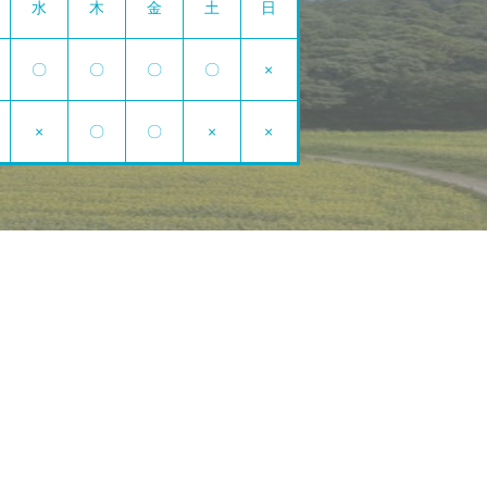
水
木
金
土
日
〇
〇
〇
〇
×
×
〇
〇
×
×