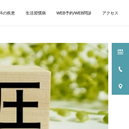
科の疾患
生活習慣病
WEB予約/WEB問診
アクセス
詳細を見る
健康診断
歳以
施設基準