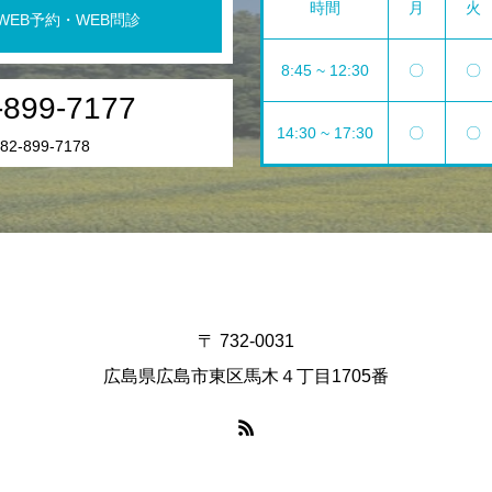
時間
月
火
WEB予約・WEB問診
8:45 ~ 12:30
〇
〇
-899-7177
14:30 ~ 17:30
〇
〇
2-899-7178
〒 732-0031
広島県広島市東区馬木４丁目1705番