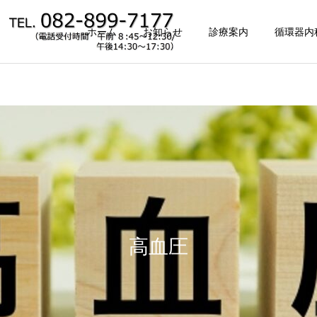
ホーム
お知らせ
診療案内
循環器内
発熱外来
認知症相談
小児の診療（１０
高血圧
訪問診療・往診
上）